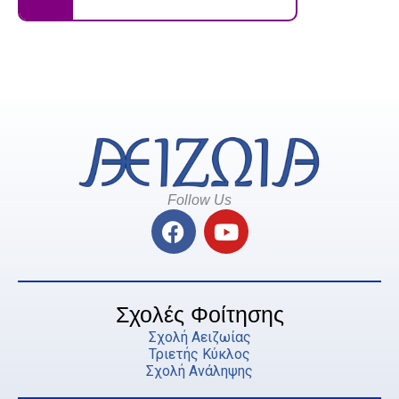
Follow Us
F
Y
a
o
c
u
e
t
b
u
Σχολές Φοίτησης
o
b
Σχολή Αειζωίας
o
e
Τριετής Κύκλος
Σχολή Ανάληψης
k