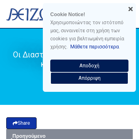
Skip
Menu
to
Cookie Notice!
content
Χρησιμοποιώντας τον ιστότοπό
μας, συναινείτε στη χρήση των
cookies για βελτιωμένη εμπειρία
χρήσης.
Μάθετε περισσότερα
.
Οι Διαστάσεις της Ψυχής: 4η, 5η
και 6η Διάσταση
Αποδοχή
Απόρριψη
Share
Προηγούμενο