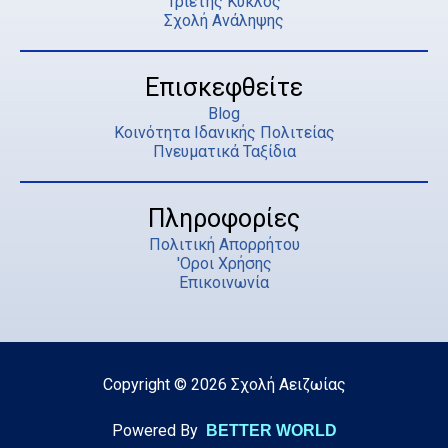
o
e
Τριετής Κύκλος
Σχολή Ανάληψης
k
Επισκεφθείτε
Blog
Κοινότητα Ιδανικής Πολιτείας
Πνευματικά Ταξίδια
Πληροφορίες
Πολιτική Απορρήτου
'Οροι Χρήσης
Επικοινωνία
Copyright © 2026 Σχολή Αειζωίας
Powered By
BETTER WORLD