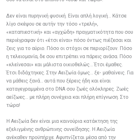
Δεν είναι πυρηνική φυσική. Είναι απλή λογική… Κάτσε
λίγο σκέψου σε αυτήν την τόσο «τρελή»,
«καταπιεστική» και «αγχώδη» πραγματικότητα που σου
περιέγραψαν ότι «έτσι είναι» πόσο όντως πιέζεσαι και
ζεις για το αύριο. Πόσο οι στόχοι σε περιορίζουν. Πόσο
η τελειομανία, δε σου επιτρέπει να πάρεις ανάσα. Πόσο
«κλείνεσαι» και μάλιστα οικιοθελώς… Έτσι έμαθες.
Έτσι διδάχτηκες. Στην Αειζωία όμως… ξε- μαθαίνεις. Για
να μάθεις ξανά… αυτά που ξέρεις ήδη και είναι
καταγεγραμμένα στο DNA σου ζωές ολόκληρες. Ζωές
αείζωες… με πλήρη συνέχεια και πλήρη επίγνωση. Στο
τώρα!
Η Αειζωία δεν είναι μια καινούρια κατάκτηση της
εξελιγμένης ανθρώπινης συνείδησης. Η Αειζωία
ανέκαθεν προϋπήρχε. Αφυπνίζεται μέσα από την