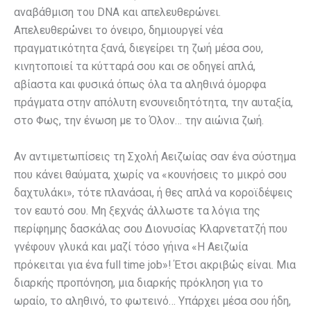
αναβάθμιση του DNA και απελευθερώνει.
Απελευθερώνει το όνειρο, δημιουργεί νέα
πραγματικότητα ξανά, διεγείρει τη ζωή μέσα σου,
κινητοποιεί τα κύτταρά σου και σε οδηγεί απλά,
αβίαστα και φυσικά όπως όλα τα αληθινά όμορφα
πράγματα στην απόλυτη ενσυνειδητότητα, την αυταξία,
στο Φως, την ένωση με το Όλον… την αιώνια ζωή.
Αν αντιμετωπίσεις τη Σχολή Αειζωίας σαν ένα σύστημα
που κάνει θαύματα, χωρίς να «κουνήσεις το μικρό σου
δαχτυλάκι», τότε πλανάσαι, ή θες απλά να κοροϊδέψεις
τον εαυτό σου. Μη ξεχνάς άλλωστε τα λόγια της
περίφημης δασκάλας σου Διονυσίας Κλαρνετατζή που
γνέφουν γλυκά και μαζί τόσο γήινα «Η Αειζωία
πρόκειται για ένα full time job»! Έτσι ακριβώς είναι. Μια
διαρκής προπόνηση, μια διαρκής πρόκληση για το
ωραίο, το αληθινό, το φωτεινό… Υπάρχει μέσα σου ήδη,