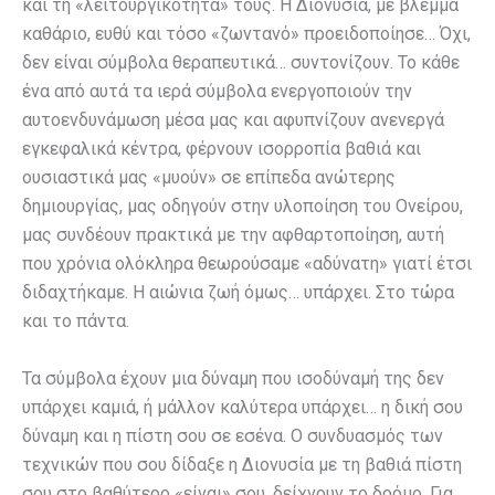
και τη «λειτουργικότητά» τους. Η Διονυσία, με βλέμμα
καθάριο, ευθύ και τόσο «ζωντανό» προειδοποίησε… Όχι,
δεν είναι σύμβολα θεραπευτικά… συντονίζουν. Το κάθε
ένα από αυτά τα ιερά σύμβολα ενεργοποιούν την
αυτοενδυνάμωση μέσα μας και αφυπνίζουν ανενεργά
εγκεφαλικά κέντρα, φέρνουν ισορροπία βαθιά και
ουσιαστικά μας «μυούν» σε επίπεδα ανώτερης
δημιουργίας, μας οδηγούν στην υλοποίηση του Ονείρου,
μας συνδέουν πρακτικά με την αφθαρτοποίηση, αυτή
που χρόνια ολόκληρα θεωρούσαμε «αδύνατη» γιατί έτσι
διδαχτήκαμε. Η αιώνια ζωή όμως… υπάρχει. Στο τώρα
και το πάντα.
Τα σύμβολα έχουν μια δύναμη που ισοδύναμή της δεν
υπάρχει καμιά, ή μάλλον καλύτερα υπάρχει… η δική σου
δύναμη και η πίστη σου σε εσένα. Ο συνδυασμός των
τεχνικών που σου δίδαξε η Διονυσία με τη βαθιά πίστη
σου στο βαθύτερο «είναι» σου, δείχνουν το δρόμο. Για