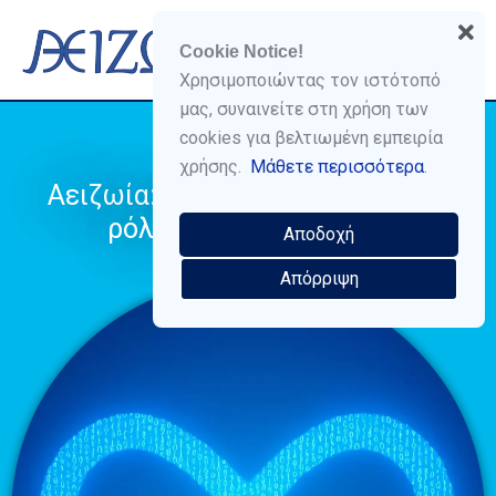
Skip
Menu
to
Cookie Notice!
content
Χρησιμοποιώντας τον ιστότοπό
μας, συναινείτε στη χρήση των
cookies για βελτιωμένη εμπειρία
χρήσης.
Μάθετε περισσότερα
.
Αειζωία: Εστίαση και πνεύμα σε
ρόλο πρωταγωνιστικό
Αποδοχή
Απόρριψη