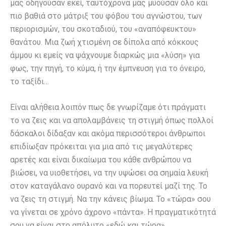
μας οδηγούσαν εκεί, ταυτόχρονα μας μυούσαν όλο και
πιο βαθιά στο μάτριξ του φόβου του αγνώστου, των
περιορισμών, του σκοταδιού, του «αναπόφευκτου»
θανάτου. Μια ζωή χτισμένη σε δίπολα από κόκκους
άμμου κι εμείς να ψάχνουμε διαρκώς μια «λύση» για
φως, την πηγή, το κύμα, ή την έμπνευση για το όνειρο,
το ταξίδι…
Είναι αλήθεια λοιπόν πως δε γνωρίζαμε ότι πράγματι
το να ζεις και να απολαμβάνεις τη στιγμή όπως πολλοί
δάσκαλοι δίδαξαν και ακόμα περισσότεροι άνθρωποι
επιδίωξαν πρόκειται για μια από τις μεγαλύτερες
αρετές και είναι δικαίωμα του κάθε ανθρώπου να
βιώσει, να υιοθετήσει, να την υψώσει σα σημαία λευκή
στον καταγάλανο ουρανό και να πορευτεί μαζί της. Το
να ζεις τη στιγμή. Να την κάνεις βίωμα. Το «τώρα» σου
να γίνεται σε χρόνο άχρονο «πάντα». Η πραγματικότητά
σου να είναι στο απόλυτο «εδώ και τώρα».