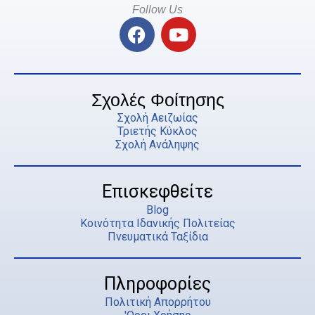
Follow Us
F
Y
a
o
c
u
e
t
b
u
Σχολές Φοίτησης
o
b
Σχολή Αειζωίας
o
e
Τριετής Κύκλος
Σχολή Ανάληψης
k
Επισκεφθείτε
Blog
Κοινότητα Ιδανικής Πολιτείας
Πνευματικά Ταξίδια
Πληροφορίες
Πολιτική Απορρήτου